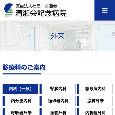
外来
診療科のご案内
内科（一般）
腎臓内科
糖尿病内科
内分泌内科
循環器内科
脂質外来
呼吸器外来
血管外科
内視鏡外科